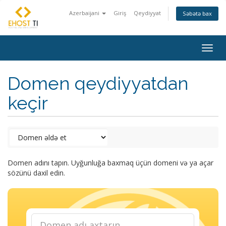
Azerbaijani
Giriş
Qeydiyyat
Səbətə bax
Togg
navig
Domen qeydiyyatdan
keçir
Domen adını tapın. Uyğunluğa baxmaq üçün domeni və ya açar
sözünü daxil edin.