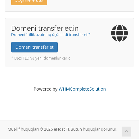
Domeni transfer edin
Domeni 1 illik uzatmaq üçün indi transfer et!*
Domeni transfer et
* Bəzi TLD və yeni domenlər xaric
Powered by
WHMCompleteSolution
Müəllif hüquqları © 2026 eHost TI. Bütün hüquqlar qorunur.