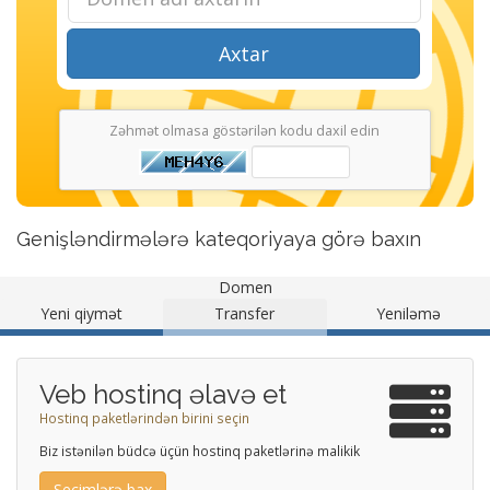
Axtar
Zəhmət olmasa göstərilən kodu daxil edin
Genişləndirmələrə kateqoriyaya görə baxın
Domen
Yeni qiymət
Transfer
Yeniləmə
Veb hostinq əlavə et
Hostinq paketlərindən birini seçin
Biz istənilən büdcə üçün hostinq paketlərinə malikik
Seçimlərə bax